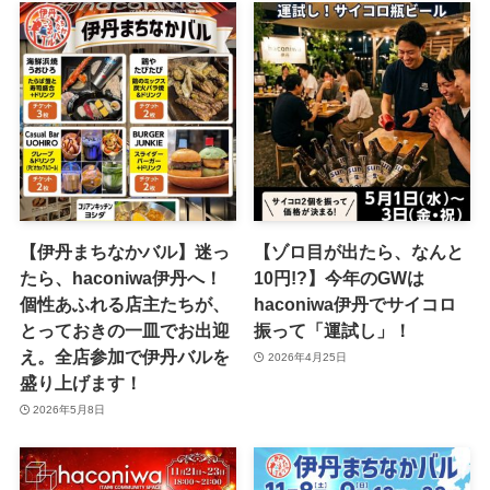
【伊丹まちなかバル】迷っ
【ゾロ目が出たら、なんと
たら、haconiwa伊丹へ！
10円!?】今年のGWは
個性あふれる店主たちが、
haconiwa伊丹でサイコロ
とっておきの一皿でお出迎
振って「運試し」！
え。全店参加で伊丹バルを
2026年4月25日
盛り上げます！
2026年5月8日